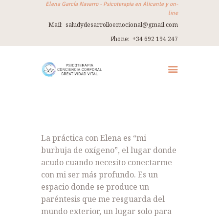
Elena García Navarro - Psicoterapia en Alicante y on-
line
Mail:
saludydesarrolloemocional@gmail.com
ELENA GARCÍA NAVARRO
Phone:
+34 692 194 247
Psicoterapia en Alicante y on-line
INICIO
SOBRE MÍ
TERAPIA
THERAPY IN ENGLISH
La práctica con Elena es “mi
burbuja de oxígeno”, el lugar donde
TALLERES
acudo cuando necesito conectarme
VIAJES
con mi ser más profundo. Es un
espacio donde se produce un
REFUGIO
paréntesis que me resguarda del
CONTACTO
mundo exterior, un lugar solo para