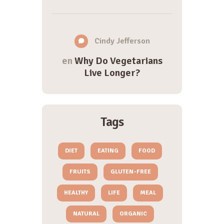
Cindy Jefferson
en
Why Do Vegetarians
Live Longer?
Tags
DIET
EATING
FOOD
FRUITS
GLUTEN-FREE
HEALTHY
LIFE
MEAL
NATURAL
ORGANIC